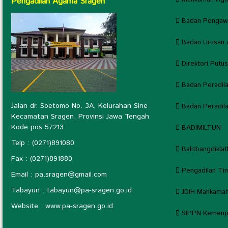
Pengadilan Agama Sragen
Badan Pengaw
Badan Urusan 
Direktori Putu
Badan Peradil
Jalan dr. Soetomo No. 3A, Kelurahan Sine
Badan Peradi
Kecamatan Sragen, Provinsi Jawa Tengah
Kode pos 57213
BADIMILTUN
Telp : (0271)891080
Balitbangdikla
Fax : (0271)891880
Pengadilan Ti
Email : pa.sragen@
gmail.com
Tabayun : tabayun@
pa-sragen.go.id
JDIH Mahkama
Website : www.pa-sragen.go.id
SIPPN Kemenpa