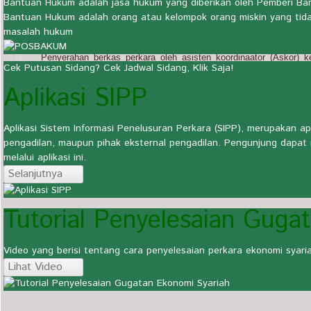
Bantuan Hukum adalah jasa hukum yang diberikan oleh Pemberi 
Bantuan Hukum adalah orang atau kelompok orang miskin yang tid
Ketua Mahkamah Agung menetapkan tim dan selanjutnya ketua 
3.
masalah hukum
akan memeriksa perkara PK.
Penyerahan berkas perkara oleh asisten koordinaator (Askor) 
4.
Cek Putusan Sidang? Cek Jadwal Sidang, Klik Saja!
menangani perkara PK tersebut.
Aplikasi SIPP
Panitera pengganti mendistribusikan berkas perkara ke Majelis
5.
dan pembaca 3) untuk diberi pendapat.
Aplikasi Sistem Informasi Penelusuran Perkara (SIPP), merupakan apl
Majelis Hakim Agung memutus perkara.
6.
pengadilan, maupun pihak eksternal pengadilan. Pengunjung dapat
melalui aplikasi ini.
Mahkamah Agung mengirimkan salinan putusan kepada para pihak
7.
Selanjutnya
menerima permohonan PK.
Tutorial Penyelesaian Guga
Video yang berisi tentang cara penyelesaian perkara ekonomi syar
Lihat Video