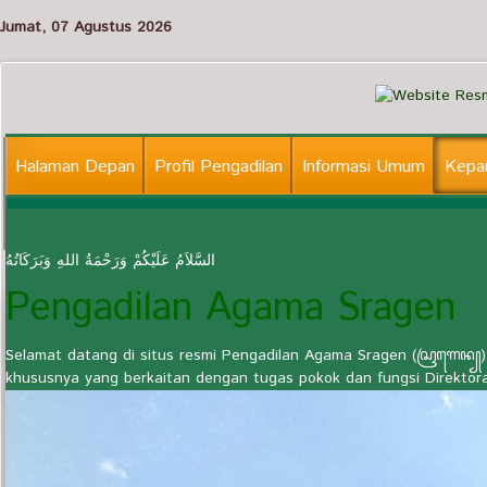
Jumat, 07 Agustus 2026
Halaman Depan
Profil Pengadilan
Informasi Umum
Kepan
Informasi Lainnya
السَّلاَمُ عَلَيْكُمْ وَرَحْمَةُ اللهِ وَبَرَكَاتُهُ
Pengadilan Agama Sragen
Selamat datang di situs resmi Pengadilan Agama Sragen (ꦱꦿꦒꦺꦤ꧀) 
khususnya yang berkaitan dengan tugas pokok dan fungsi Direktor