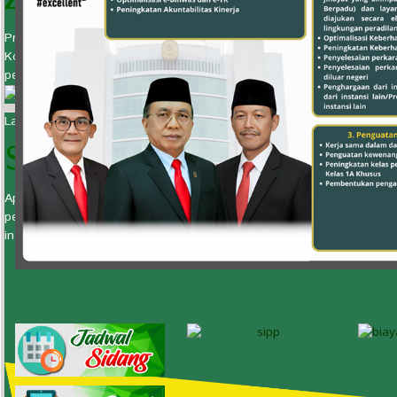
ZONA INTEGRITAS
Predikat yang diberikan kepada instansi pemerintah yang mana p
Korupsi dan Wilayah Birokrasi Bersih dan Melayani (WBK & WBBM) m
peningkatan kualitas pelayanan publik.
Lawan Kecurangan, Junjung Persatuan!
STOP GRATIFIKASI
Apabila anda melihat, mendengar atau mengalami kejadian yang m
pelanggaran yang dilakukan oleh aparat Pengadilan Agama Sragen. 
informasi/pengaduan pada Pimpinan Pengadilan Agama Sragen pada 