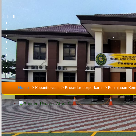
Home
>
Kepaniteraan
>
Prosedur berperkara
>
Peninjauan Kem