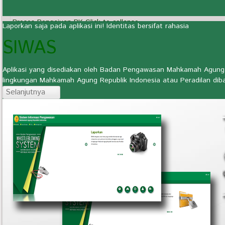
Proses Pengajuan PK
Click to collapse
Laporkan saja pada aplikasi ini! Identitas bersifat rahasia
SIWAS
Langkah-langkah yang harus dilakukan Pemohon Peninjauan Kemb
Mengajukan permohonan PK kepada Mahkamah Agung secara t
1.
agama/mahkamah syar’iah.
Aplikasi yang disediakan oleh Badan Pengawasan Mahkamah Agung RI
lingkungan Mahkamah Agung Republik Indonesia atau Peradilan dib
Pengajuan PK dalam tenggang waktu 180 hari sesudah penetapa
Selanjutnya
hukum tetap atau sejak diketemukan bukti adanya kebohongan
2.
berdasarkan bukti baru (Novum), maka bukti baru tersebut diny
pejabat yang berwenang (Pasal 69 UU No. 14 Tahun 1985 yang tel
Membayar biaya perkara PK (Pasal 70 UU No. 14 Tahun 1985 y
3.
2004, Pasal 89 dan 90 UU No. 7 Tahun 1989).
Panitera pengadilan tingkat pertama memberitahukan dan meny
4.
lawan dalam tenggang waktu selambat-lambatnya 14 (empat belas) 
Pihak lawan berhak mengajukan surat jawaban terhadap memori PK 
5.
setelah tanggal diterimanya salinan permohonan PK.
Panitera pengadilan tingkat pertama mengirimkan berkas PK 
6.
waktu 30 (tiga puluh) hari.