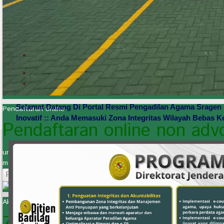
Selamat Datang Di Portal Resmi Pengadilan Agama Sragen Kel
Pendaftaran online
Inovatif :: Anda Memasuki Zona Integritas Wilayah Bebas K
Pendaftaran online non adv
untuk menekan penyebaran Virus Covid 19, maka bagi masyarakat 
menggunakan fasilitas Pendaftaran Online tanpa harus datang lan
Pendaftaran Online
Akuntable, Solid, Responsif, Inovatif