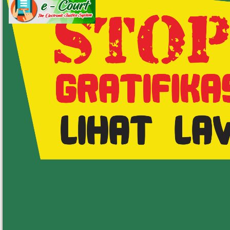
Prosedur Pengajuan Penin
Prosedure Berperkara Peninjauan 