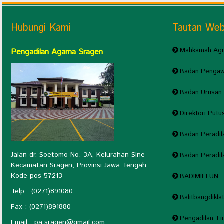
Hubungi Kami
Tautan We
Mahkamah Agu
Pengadilan Agama Sragen
Badan Pengaw
Badan Urusan 
Direktori Put
Badan Peradi
Jalan dr. Soetomo No. 3A, Kelurahan Sine
Badan Peradi
Kecamatan Sragen, Provinsi Jawa Tengah
Kode pos 57213
BADIMILTUN
Telp : (0271)891080
Balitbangdikla
Fax : (0271)891880
Pengadilan T
Email : pa.sragen@
gmail.com