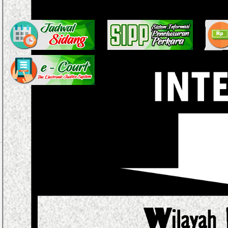
Perjanjian Kinerja (PK)
PERJANJIAN KINERJA 
Perjanjian Kinerja (PK) adalah lembar/dokumen yang berisikan pen