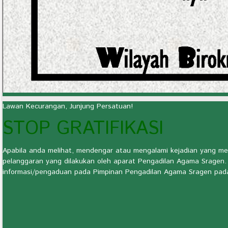
tinggi kepada pimpinan instansi yang lebih rendah untuk melaks
dengan indikator kinerja. Perjanjian Kinerja Pengadilan Agama Sr
diunduh dibawah ini :
TAHUN 2026
TAHUN 2025
TAHUN 2024
TAHUN 2023
Lawan Kecurangan, Junjung Persatuan!
TAHUN 2022
STOP GRATIFIKASI
TAHUN 2021
TAHUN 2020
Apabila anda melihat, mendengar atau mengalami kejadian yang m
TAHUN 2019
pelanggaran yang dilakukan oleh aparat Pengadilan Agama Sragen. 
informasi/pengaduan pada Pimpinan Pengadilan Agama Sragen pada 