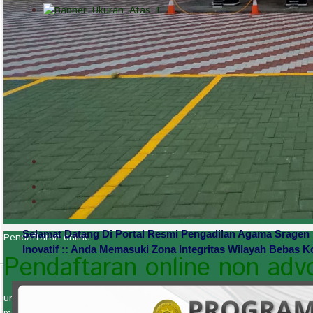
Selamat Datang Di Portal Resmi Pengadilan Agama Sragen Kel
Pendaftaran online
Inovatif :: Anda Memasuki Zona Integritas Wilayah Bebas K
Pendaftaran online non adv
untuk menekan penyebaran Virus Covid 19, maka bagi masyarakat 
menggunakan fasilitas Pendaftaran Online tanpa harus datang lan