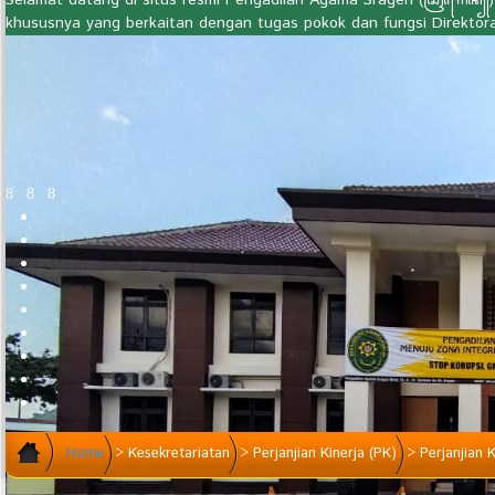
Selamat datang di situs resmi Pengadilan Agama Sragen (ꦱꦿꦒꦺꦤ꧀) 
khususnya yang berkaitan dengan tugas pokok dan fungsi Direktor
Home
>
Kesekretariatan
>
Perjanjian Kinerja (PK)
>
Perjanjian K