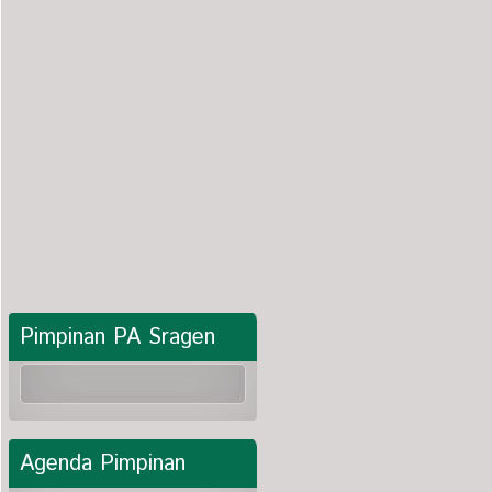
Pimpinan PA Sragen
AGENDA
01-31:Januari
BULAN
JANUARI
Agenda Pimpinan
AGENDA