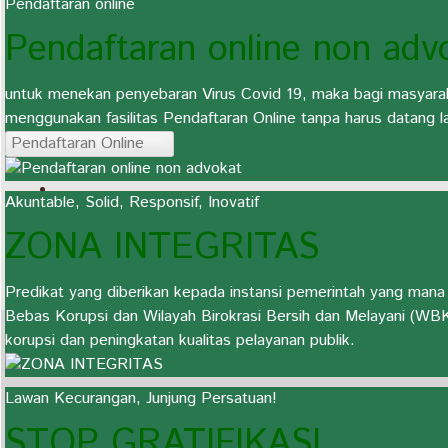
Pendaftaran online
Pendaftaran online non adv
untuk menekan penyebaran Virus Covid 19, maka bagi masyara
menggunakan fasilitas Pendaftaran Online tanpa harus datang
Pendaftaran Online
Akuntable, Solid, Responsif, Inovatif
ZONA INTEGRITAS
Selamat Datang Di Portal Resmi Pengadilan Agama Sragen Kel
Predikat yang diberikan kepada instansi pemerintah yang man
Inovatif :: Anda Memasuki Zona Integritas Wilayah Bebas K
Bebas Korupsi dan Wilayah Birokrasi Bersih dan Melayani (WB
korupsi dan peningkatan kualitas pelayanan publik.
Lawan Kecurangan, Junjung Persatuan!
STOP GRATIFIKASI