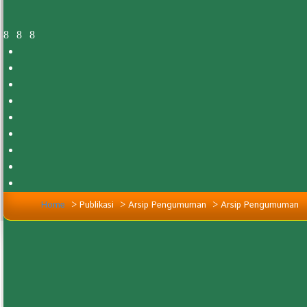
Home
>
Publikasi
>
Arsip Pengumuman
>
Arsip Pengumuman