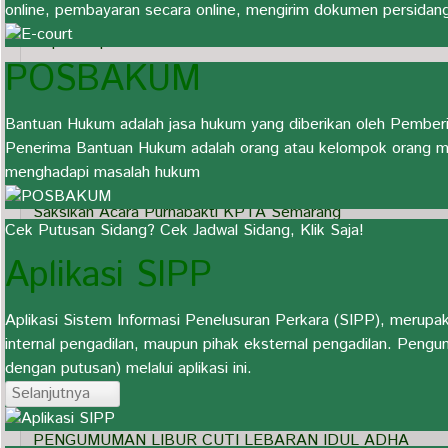
online, pembayaran secara online, mengirim dokumen persidanga
Rapat Koperasi
POSBAKUM
Upacara Hari Lahir Pancasila
Bantuan Hukum adalah jasa hukum yang diberikan oleh Pemb
Penerima Bantuan Hukum adalah orang atau kelompok orang mis
Hadiri Pelantikan Wakil Ketua PA Sragen
menghadapi masalah hukum
Saksikan Acara Purnabakti KPTA Semarang
Cek Putusan Sidang? Cek Jadwal Sidang, Klik Saja!
Aplikasi SIPP
Rapat Pengurus Koperasi
Aplikasi Sistem Informasi Penelusuran Perkara (SIPP), merupaka
Pengumuman Libur Hari Raya Waisak
internal pengadilan, maupun pihak eksternal pengadilan. Pengu
dengan putusan) melalui aplikasi ini.
Pengumuman Libur Kenaikan Isa Al-Masih
Selanjutnya
PENGUMUMAN LIBUR CUTI LEBARAN IDUL ADHA