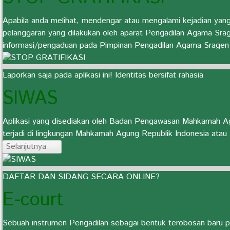
Apabila anda melihat, mendengar atau mengalami kejadian ya
pelanggaran yang dilakukan oleh aparat Pengadilan Agama Srage
informasi/pengaduan pada Pimpinan Pengadilan Agama Sragen p
Laporkan saja pada aplikasi ini! Identitas bersifat rahasia
SIWAS
Aplikasi yang disediakan oleh Badan Pengawasan Mahkamah Agu
terjadi di lingkungan Mahkamah Agung Republik Indonesia atau
Selanjutnya
Tampilkan #
DAFTAR DAN SIDANG SECARA ONLINE?
E-court
JUDUL
Meriahkan HUT RI ke-79 dan HUT MARI Tahun 2024
Sebuah instrumen Pengadilan sebagai bentuk terobosan baru p