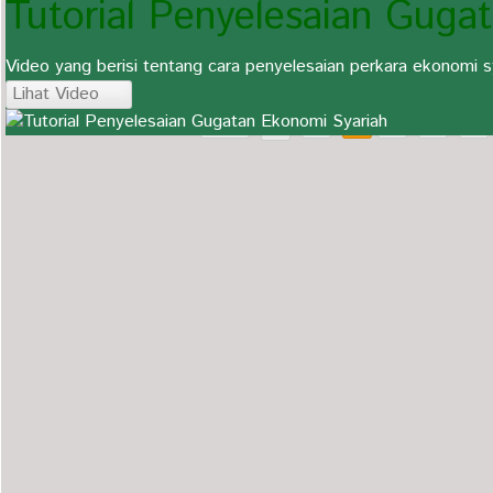
Tutorial Penyelesaian Guga
PENGUMUMAN LIBUR CUTI LEBARAN
Video yang berisi tentang cara penyelesaian perkara ekonomi 
Lihat Video
Awal
«
1
2
3
4
5