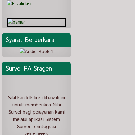
SEPTEMBER
AGENDA
01-31:Oktober
BULAN
OKTOBER
AGENDA
01-30:November
BULAN
Syarat Berperkara
NOVEMBER
AGENDA
01-31:Desember
BULAN
DESEMBER
Survei PA Sragen
Silahkan klik link dibawah ini
untuk memberikan Nilai
Survei bagi pelayanan kami
melalui aplikasi Sistem
Survei Terintegrasi