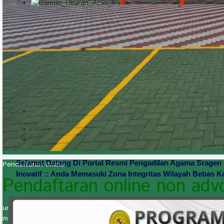
Selamat Datang Di Portal Resmi Pengadilan Agama Sragen Kel
Pendaftaran online
Inovatif :: Anda Memasuki Zona Integritas Wilayah Bebas K
Pendaftaran online non adv
untuk menekan penyebaran Virus Covid 19, maka bagi masyarakat 
menggunakan fasilitas Pendaftaran Online tanpa harus datang lan