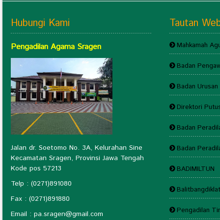
Hubungi Kami
Tautan We
Mahkamah Agu
Pengadilan Agama Sragen
Badan Pengaw
Badan Urusan 
Direktori Put
Badan Peradi
Jalan dr. Soetomo No. 3A, Kelurahan Sine
Badan Peradi
Kecamatan Sragen, Provinsi Jawa Tengah
Kode pos 57213
BADIMILTUN
Telp : (0271)891080
Balitbangdikla
Fax : (0271)891880
Pengadilan T
Email : pa.sragen@
gmail.com