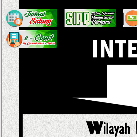
Tampilkan #
JUDUL
Penyumpahan Apprasial Untuk Keperluan Eksekusi Lelang di PA